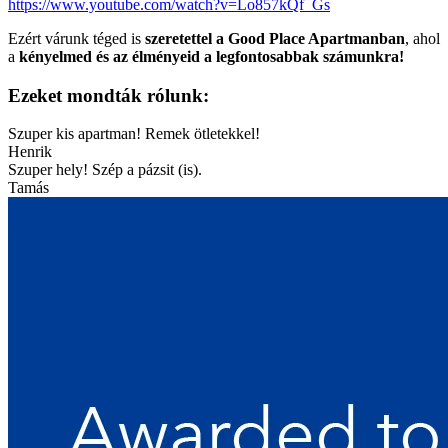
https://www.youtube.com/watch?v=Lo857kQf_Gs
Ezért várunk téged is
szeretettel a Good Place Apartmanban
, ahol
a
kényelmed és az élményeid a legfontosabbak számunkra!
Ezeket mondták rólunk:
Szuper kis apartman! Remek ötletekkel!
Henrik
Szuper hely! Szép a pázsit (is).
Tamás