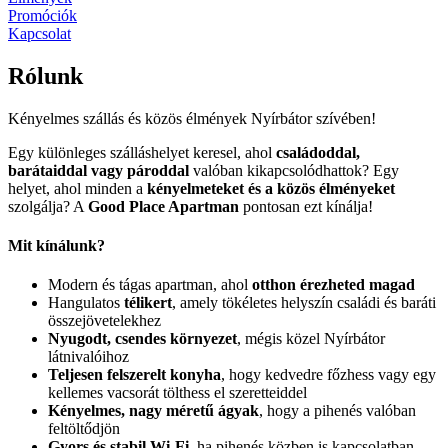
Promóciók
Kapcsolat
Rólunk
Kényelmes szállás és közös élmények Nyírbátor szívében!
Egy különleges szálláshelyet keresel, ahol
családoddal,
barátaiddal vagy pároddal
valóban kikapcsolódhattok? Egy
helyet, ahol minden a
kényelmeteket és a közös élményeket
szolgálja? A
Good Place Apartman
pontosan ezt kínálja!
Mit kínálunk?
Modern és tágas apartman, ahol
otthon érezheted magad
Hangulatos
télikert
, amely tökéletes helyszín családi és baráti
összejövetelekhez
Nyugodt, csendes környezet
, mégis közel Nyírbátor
látnivalóihoz
Teljesen felszerelt konyha
, hogy kedvedre főzhess vagy egy
kellemes vacsorát tölthess el szeretteiddel
Kényelmes, nagy méretű ágyak
, hogy a pihenés valóban
feltöltődjön
Gyors és stabil Wi-Fi
, ha pihenés közben is kapcsolatban