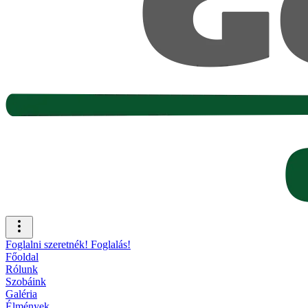
Foglalni szeretnék!
Foglalás!
Főoldal
Rólunk
Szobáink
Galéria
Élmények