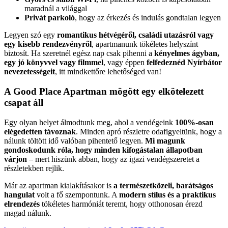
maradnál a világgal
Privát parkoló
, hogy az érkezés és indulás gondtalan legyen
Legyen szó egy
romantikus hétvégéről, családi utazásról vagy
egy kisebb rendezvényről
, apartmanunk tökéletes helyszínt
biztosít. Ha szeretnél egész nap csak pihenni a
kényelmes ágyban,
egy jó könyvvel vagy filmmel
, vagy éppen
felfedeznéd Nyírbátor
nevezetességeit
, itt mindkettőre lehetőséged van!
A Good Place Apartman mögött egy elkötelezett
csapat áll
Egy olyan helyet álmodtunk meg, ahol a vendégeink
100%-osan
elégedetten távoznak
. Minden apró részletre odafigyeltünk, hogy a
nálunk töltött idő valóban pihentető legyen.
Mi magunk
gondoskodunk róla, hogy minden kifogástalan állapotban
várjon
– mert hiszünk abban, hogy az igazi vendégszeretet a
részletekben rejlik.
Már az apartman kialakításakor is
a természetközeli, barátságos
hangulat
volt a fő szempontunk. A
modern stílus és a praktikus
elrendezés
tökéletes harmóniát teremt, hogy otthonosan érezd
magad nálunk.