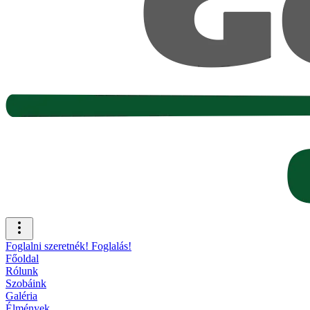
Foglalni szeretnék!
Foglalás!
Főoldal
Rólunk
Szobáink
Galéria
Élmények